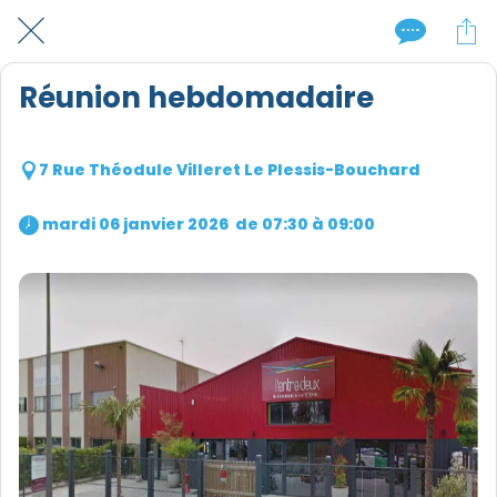
Réunion hebdomadaire
7 Rue Théodule Villeret Le Plessis-Bouchard
 mardi 06 janvier 2026  de 07:30 à 09:00 