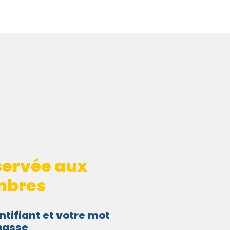
servée aux
bres
ntifiant et votre mot
passe